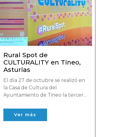
Rural Spot de
CULTURALITY en Tineo,
Asturias
El día 27 de octubre se realizó en
la Casa de Cultura del
Ayuntamiento de Tineo la tercera
y última sesión de encuentros
denominados Rural Spots
Ver más
organizados por Espacio Tormaleo
dentro del proyecto europeo
CULTURALITY.