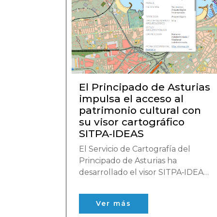
El Principado de Asturias
impulsa el acceso al
patrimonio cultural con
su visor cartográfico
SITPA‑IDEAS
El Servicio de Cartografía del
Principado de Asturias ha
desarrollado el visor SITPA‑IDEAS
para estudiar, proteger y divulgar
la riqueza territorial y patrimonial
Ver más
de Asturias