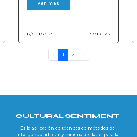
Ver más
17/OCT/2023
NOTICIAS
«
1
2
»
CULTURAL SENTIMENT
Es la aplicación de técnicas de métodos de
inteligencia artificial y minería de datos para la