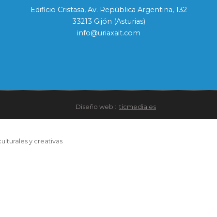
Edificio Cristasa, Av. República Argentina, 132
33213 Gijón (Asturias)
info@uriaxait.com
Diseño web ::
ticmedia.es
ulturales y creativas