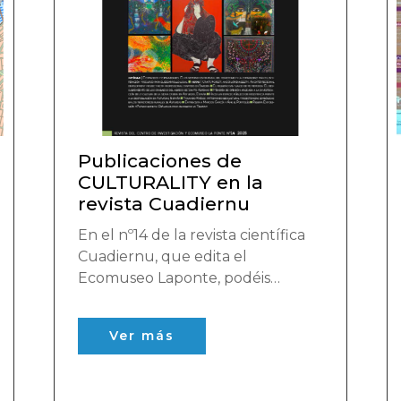
Publicaciones de
CULTURALITY en la
revista Cuadiernu
En el nº14 de la revista científica
Cuadiernu, que edita el
Ecomuseo Laponte, podéis
encontrar dos notas realizadas
por parte de equipos de
Ver más
investigación de CULTURALITY.