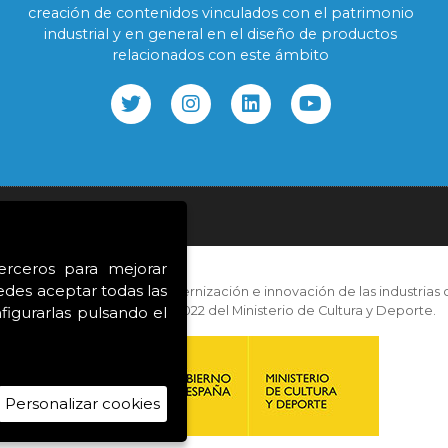
creación de contenidos vinculados con el patrimonio
industrial y en general en el diseño de productos
relacionados con este ámbito
ookies
terceros para mejorar
edes aceptar todas las
con las ayudas para la modernización e innovación de las industrias c
igurarlas pulsando el
correspondientes al año 2022 del Ministerio de Cultura y Deporte.
Personalizar cookies