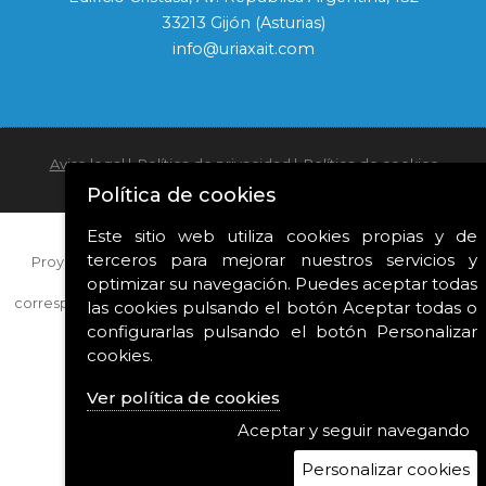
33213 Gijón (Asturias)
info@uriaxait.com
Aviso legal
|
Política de privacidad
|
Política de cookies
Diseño web ::
ticmedia.es
Política de cookies
Este sitio web utiliza cookies propias y de
terceros para mejorar nuestros servicios y
Proyecto financiado con las ayudas para la modernización e
optimizar su navegación. Puedes aceptar todas
innovación de las industrias culturales y creativas
correspondientes al año 2022 del Ministerio de Cultura y Deporte.
las cookies pulsando el botón Aceptar todas o
configurarlas pulsando el botón Personalizar
cookies.
Ver política de cookies
Aceptar y seguir navegando
Personalizar cookies