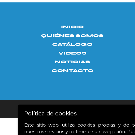
INICIO
QUIÉNES SOMOS
CATÁLOGO
VIDEOS
NOTICIAS
CONTACTO
Aviso legal
|
Política de privacidad
|
Política de c
Política de cookies
Este sitio web utiliza cookies propias y de 
nuestros servicios y optimizar su navegación. Pu
Proyecto financiado 