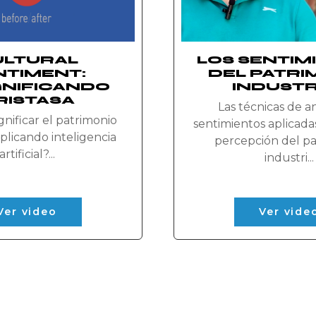
ULTURAL
LOS SENTIM
NTIMENT:
DEL PATRI
GNIFICANDO
INDUSTR
RISTASA
Las técnicas de an
nificar el patrimonio
sentimientos aplicadas 
aplicando inteligencia
percepción del p
artificial?...
industri...
Ver video
Ver vide