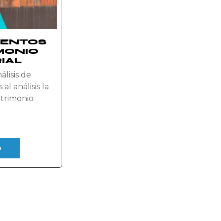
IENTOS
MONIO
IAL
álisis de
al análisis la
atrimonio
o