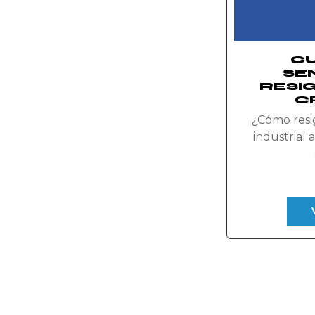
C
SE
RESI
C
¿Cómo resig
industrial 