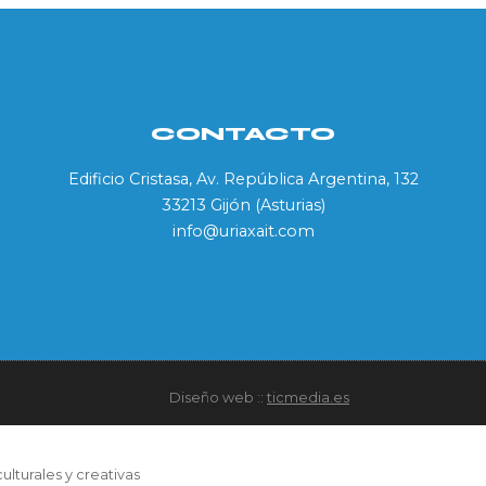
CONTACTO
Edificio Cristasa, Av. República Argentina, 132
33213 Gijón (Asturias)
info@uriaxait.com
Diseño web ::
ticmedia.es
ulturales y creativas