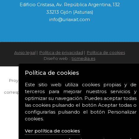
Edificio Cristasa, Av. República Argentina, 132
33213 Gijón (Asturias)
info@uriaxait.com
Aviso legal
|
Política de privacidad
|
Política de cookies
Diseño web ::
ticmedia.es
Política de cookies
Proyecto financiado con las ayudas para la modernización e
Este sitio web utiliza cookies propias y de
innovación de las industrias culturales y creativas
terceros para mejorar nuestros servicios y
correspondientes al año 2022 del Ministerio de Cultura y Deporte.
optimizar su navegación. Puedes aceptar todas
las cookies pulsando el botón Aceptar todas o
configurarlas pulsando el botón Personalizar
cookies.
Ver política de cookies