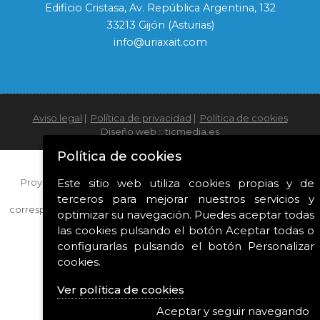
Edificio Cristasa, Av. República Argentina, 132
33213 Gijón (Asturias)
info@uriaxait.com
Aviso legal
|
Política de privacidad
|
Política de cookies
Diseño web ::
ticmedia.es
Política de cookies
Este sitio web utiliza cookies propias y de
Proyecto financiado con las ayudas para la modernización e
innovación de las industrias culturales y creativas
terceros para mejorar nuestros servicios y
correspondientes al año 2022 del Ministerio de Cultura y Deporte.
optimizar su navegación. Puedes aceptar todas
las cookies pulsando el botón Aceptar todas o
configurarlas pulsando el botón Personalizar
cookies.
Ver política de cookies
Aceptar y seguir navegando