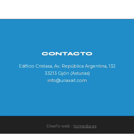
CONTACTO
Edificio Cristasa, Av. República Argentina, 132
33213 Gijón (Asturias)
info@uriaxait.com
Diseño web ::
ticmedia.es